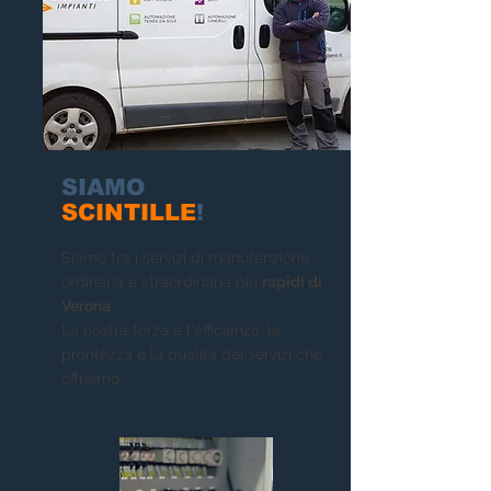
SIAMO
SCINTILLE
!
Siamo tra i servizi di manutenzione
ordinaria e straordinaria più
rapidi di
Verona
.
La nostra forza è l'efficienza, la
prontezza e la qualità dei servizi che
offriamo.