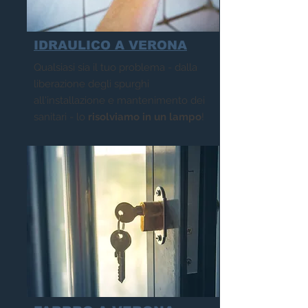
IDRAULICO A VERONA
Qualsiasi sia il tuo problema - dalla
liberazione degli spurghi
all'installazione e mantenimento
dei
sanitari - lo
risolviamo in un lampo
!