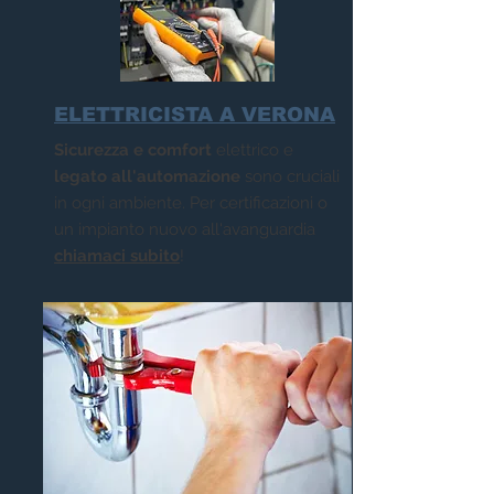
ELETTRICISTA A VERONA
Sicurezza e comfort
elettrico e
legato all'automazione
sono cruciali
in ogni ambiente.
Per certificazioni o
un impianto nuovo all'avanguardia
chiamaci subito
!