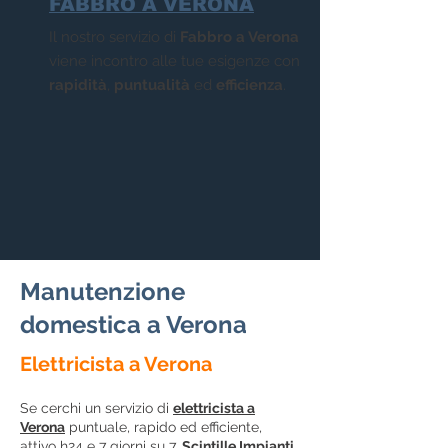
FABBRO A VERONA
Il nostro servizio di
Fabbro a Verona
viene incontro alle tue esigenze con
rapidità
,
puntualità
ed
efficienza
.
Manutenzione
domestica a Verona
Elettricista a Verona
Se cerchi un servizio di
elettricista a
Verona
puntuale, rapido ed efficiente,
attivo h24 e 7 giorni su 7,
Scintille Impianti