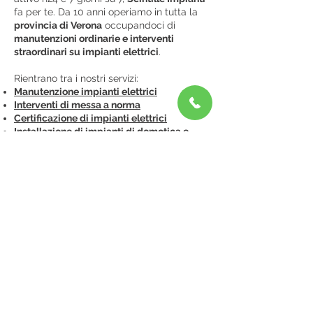
fa per te. Da 10 anni operiamo in tutta la
provincia di Verona
occupandoci di
manutenzioni ordinarie e interventi
straordinari su impianti elettrici
.
Rientrano tra i nostri servizi:
Manutenzione impianti elettrici
Interventi di messa a norma
Certificazione di impianti elettrici
Installazione di impianti di domotica e
automazione
Installazione reti wi-fi e reti cablate
Installazione citofoni
Installazione gruppi di continuità
Installazione di impianti allarme
Tra le marche per le quali forniamo
assistenza ci sono
Somfy
,
Becker
,
Nice
,
Came
,
Bticino
,
Vimar
,
Gewiss
Idraulico a Verona