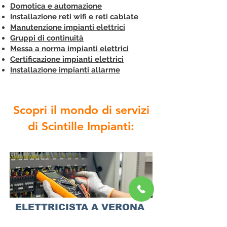
Domotica e automazione
Installazione reti wifi e reti cablate
Manutenzione impianti elettrici
Gruppi di continuità
Messa a norma impianti elettrici
Certificazione impianti elettrici
Installazione impianti allarme
Scopri il mondo di servizi
di Scintille Impianti:
ELETTRICISTA A VERONA
Sicurezza e comfort
elettrico e